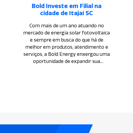
Bold Investe em Filial na
cidade de Itajaí SC
Com mais de um ano atuando no
mercado de energia solar fotovoltaica
e sempre em busca do que há de
melhor em produtos, atendimento e
serviços, a Bold Energy enxergou uma
oportunidade de expandir sua
operação. E desde o mês de agosto,
possui além da matriz em Chapecó,
uma fábrica em Itajaí, Santa Catarina.