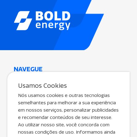
NAVEGUE
Inicial
Usamos Cookies
A Bold Energy
Nós usamos cookies e outras tecnologias
Soluções
semelhantes para melhorar a sua experiência
Fale Conosco
em nossos serviços, personalizar publicidades
e recomendar conteúdos de seu interesse.
Canal Exclusivo Para Parceiros
Ao utilizar nosso site, você concorda com
Quero Ser Parceiro
nossas condições de uso. Informamos ainda